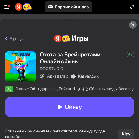
Барлық ойындар
Артқа
Охота за Брейнротами:
6+
Онлайн ойыны
DOGSTUDIO
Аркадалар
Казуалдық
Яндекс Ойындарының Рейтингі
Ойыншыларды бағалау
78
4,2
Ойнау
Логинмен кіру ойындағы жетістіктерді сенімді түрде
Кіру
сақтайды