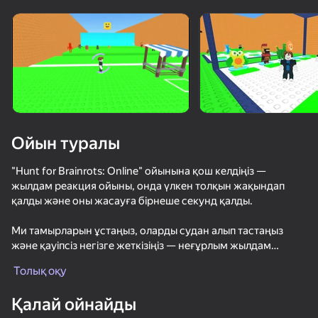
Құрылғыны бұрыңыз
Ойын тек көлденең
бағдарда ғана істейді
Ойын туралы
"Hunt for Brainrots: Online" ойынына қош келдіңіз —
жылдам реакция ойыны, онда үлкен толқын жақындап
қалды және оны жасауға бірнеше секунд қалды.
Ми тамырларын ұстаңыз, оларды судан алып тастаңыз
және қауіпсіз негізге жеткізіңіз — неғұрлым жылдам
ОЙНАУ
әрекет етсеңіз, сирек кездесетіндерді табу және құтқару
Толық оқу
мүмкіндігіңіз соғұрлым жоғары болады.
95
90
85
81
Қалай ойнайды
Ми тамырларын қауіпті аймақтардан уақытында шығару
Клавишный побег: +1 к скорости
Обби: +1 к Скорости Побег из Клавиатуры
Паркур Онлайн
DTA 6