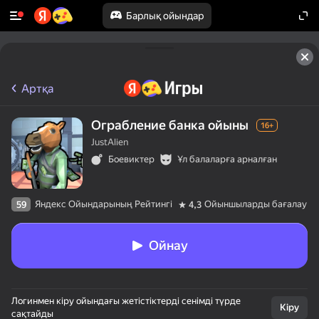
Барлық ойындар
Артқа
Ограбление банка ойыны
16+
JustAlien
Боевиктер
Ұл балаларға арналған
Яндекс Ойындарының Рейтингі
Ойыншыларды бағалау
59
4,3
Ойнау
Логинмен кіру ойындағы жетістіктерді сенімді түрде
Кіру
сақтайды