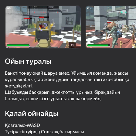
Құрылғыны бұрыңыз
Ойын тек көлденең
бағдарда ғана істейді
Ойын туралы
Банкті тонау оңай шаруа емес. Ұйымшыл команда, жақсы
құрал-жабдықтар және дұрыс таңдалған тактика-табысқа
жетудің кілті.
Шабуылды басқарып, джекпотты ұрыңыз, бірақ дайын
болыңыз, ешкім сізге ұрыссыз ақша бермейді.
ОЙНАУ
Қалай ойнайды
Қозғалыс-WASD
Түсіру-тінтуірдің Сол жақ батырмасы