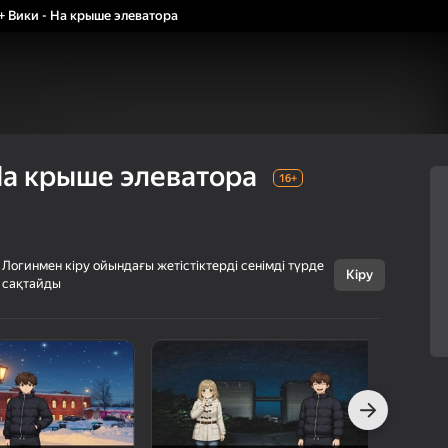
+ Вики - На крыше элеватора
На крыше элеватора
16+
Логинмен кіру ойындағы жетістіктерді сенімді түрде
Кіру
сақтайды
Бас тарту
Ники + Вики - На
16+
крыше
элеватора
Litromant23
Новеллалар