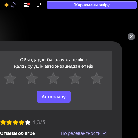
Жарнаманы өшіру
Ойындарды бағалау және пікір
қалдыру үшін авторизациядан өтіңіз
Авторлану