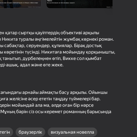
іру
Кіру
етістіктерді
рде сақтайды
н қатар сыртқы қауіптердің объективі арқылы
 Никита туралы әңгімелейтін жұмбақ көрнекі роман.
Іске қосу
 сабақтар, серуендер, құпиялар. Бірақ достық
 көретінін түсінді. Никитаға мойындау қорқынышты,
қ танытып, дүрбелеңнен өтіп, Викке сол қымбат
ді-ашық, адал және өте жеке.
Толығырақ
 жағындағы арнайы аймақты басу арқылы. Ойыншы
ға желісіне әсер ететін таңдау түймелері бар.
дерін мойындай ала ма, әлде оған бір нәрсе
е? Мұның бәрін сіз осы керемет романның барысында
тегін
браузерлік
визуальная новелла