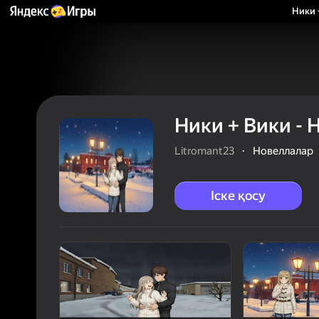
Ники 
Ники + Вики - 
Litromant23
·
Новеллалар
Іске қосу