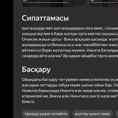
Логинмен к
Сипаттамасы
ойындағы ж
сенімді тү
Ішкі жындар мен ішкі жындардың ғана емес, соныме
шешуші әңгімеге бара жатқан орта мектеп оқушысы
Оның ең жақын досы - Вика әрқашан қасында: жалпы
жылдарында ол Виканы осы жас махаббатпен жақсы
өйткені ол бәрін жоғалтуы мүмкін. Никита батылды
сөздерді айта ала ма? Әр қадам айырбастауға әкеле
Басқару
Ойындағы басқару-тінтуірмен немесе мәтіннің оң
жасырын заттарды табуы керек шағын ойын бар. Оқи
Новелла барысында Никита өзін жеңе ала ма, сезім
итермелей ме, Викка өзін Никитаға сенгісі келе м
білесіз.
тіркеуді қажет етпейтін
жүктеу қажет емес