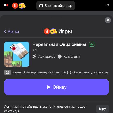
Барлық ойындар
Артқа
Нереальная Овца ойыны
6+
AM
Аркадалар
Казуалдық
Яндекс Ойындарының Рейтингі
Ойыншыларды бағалау
29
3,9
Ойнау
Логинмен кіру ойындағы жетістіктерді сенімді түрде
Кіру
сақтайды