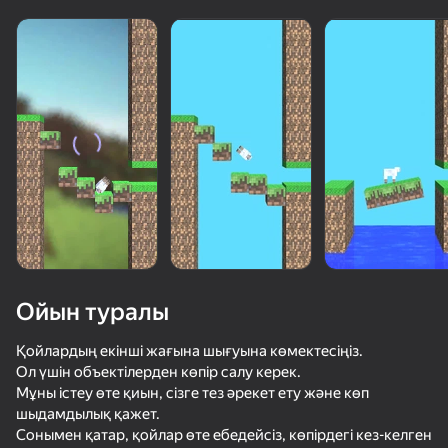
Ойын туралы
Қойлардың екінші жағына шығуына көмектесіңіз.
Ол үшін объектілерден көпір салу керек.
Мұны істеу өте қиын, сізге тез әрекет ету және көп
50+ топ ойындар, оларды ойнайды

шыдамдылық қажет.
тіпті «ойнамайтын» адамдар да
Сонымен қатар, қойлар өте ебедейсіз, көпірдегі кез-келген