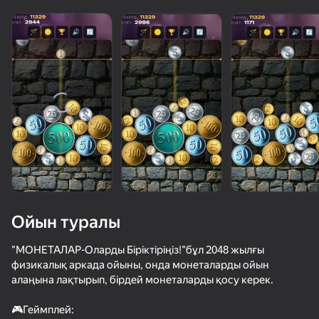
Ойын туралы
"МОНЕТАЛАР-Оларды Біріктіріңіз!"бұл 2048 жылғы
физикалық аркада ойыны, онда монеталарды ойын
алаңына лақтырып, бірдей монеталарды қосу керек.
59
79
76
60
Майнкрафт Дробилка
Слова Чудес
Криптограмма: Шифр
🎮Геймплей: