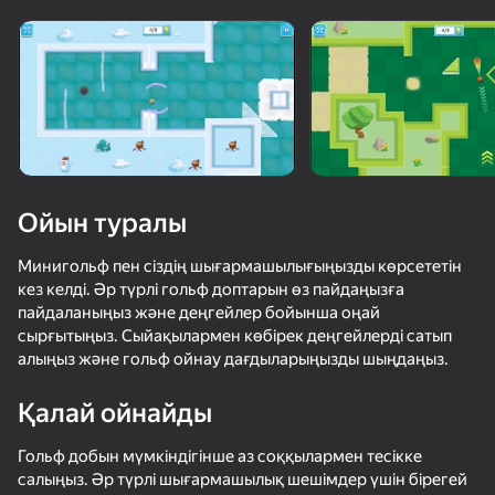
Ойын туралы
Минигольф пен сіздің шығармашылығыңызды көрсететін
кез келді. Әр түрлі гольф доптарын өз пайдаңызға
пайдаланыңыз және деңгейлер бойынша оңай
сырғытыңыз. Сыйақылармен көбірек деңгейлерді сатып
алыңыз және гольф ойнау дағдыларыңызды шыңдаңыз.
Қалай ойнайды
50+ топ ойындар, оларды ойнайды

63
60
61
Гольф добын мүмкіндігінше аз соққылармен тесікке
тіпті «ойнамайтын» адамдар да
Ускользни от Лазера
School Of Basketball
Гонки Мраморных Шариков!
Коснитесь 
салыңыз. Әр түрлі шығармашылық шешімдер үшін бірегей