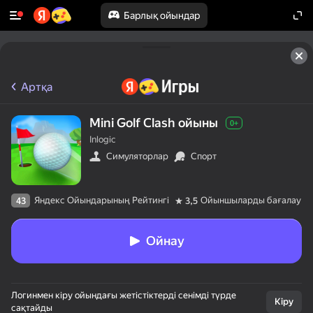
Барлық ойындар
Артқа
Mini Golf Clash ойыны
0+
Inlogic
Симуляторлар
Спорт
Яндекс Ойындарының Рейтингі
Ойыншыларды бағалау
43
3,5
Ойнау
Логинмен кіру ойындағы жетістіктерді сенімді түрде
Кіру
сақтайды