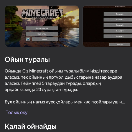
Құрылғыны бұрыңыз
Ойын тек көлденең
бағдарда ғана істейді
Ойын туралы
Ойында Сіз Minecraft ойыны туралы біліміңізді тексере
аласыз, тек ойынның әртүрлі дыбыстарына назар аудара
аласыз. Геймплей 5 тараудан тұрады, олардың
әрқайсысында 20 сұрақтан тұрады.
Бұл ойынның нағыз әуесқойлары мен кәсіпқойлары үшін
ОЙНАУ
қызықты болады.
Толық оқу
Біз үнемі дамып отырамыз және жақын арада сіз өзіңізді
Қалай ойнайды
сынай алатын көптеген сынақтар қосылады.