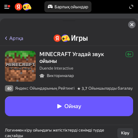
Барлық ойындар
Артқа
MINECRAFT Угадай звук
6+
ойыны
Duende Interactive
Викториналар
Яндекс Ойындарының Рейтингі
Ойыншыларды бағалау
40
3,7
Ойнау
Логинмен кіру ойындағы жетістіктерді сенімді түрде
Кіру
сақтайды