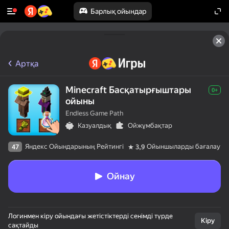
Барлық ойындар
Артқа
Minecraft Басқатырғыштары
0+
ойыны
Endless Game Path
Казуалдық
Ойжұмбақтар
Яндекс Ойындарының Рейтингі
Ойыншыларды бағалау
47
3,9
Ойнау
Логинмен кіру ойындағы жетістіктерді сенімді түрде
Кіру
сақтайды