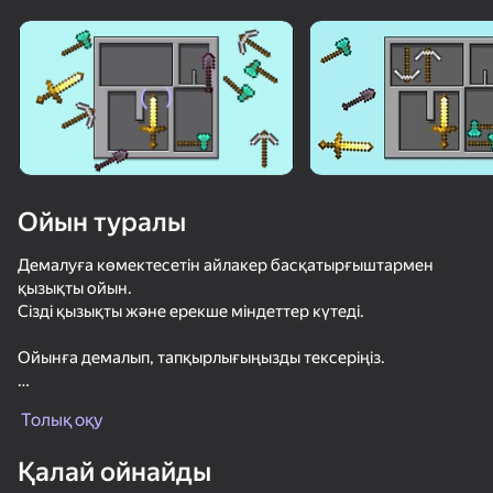
Құрылғыны бұрыңыз
Ойын тек көлденең
бағдарда ғана істейді
Ойын туралы
Демалуға көмектесетін айлакер басқатырғыштармен
қызықты ойын.
Сізді қызықты және ерекше міндеттер күтеді.
Ойынға демалып, тапқырлығыңызды тексеріңіз.
ОЙНАУ
Жұмбақтардан өту үшін логикалық ойлаңыз.
Толық оқу
82
69
64
Қалай ойнайды
Скайварс Онлайн
Нуб троллит Про
Ломай Нубика Полностью!