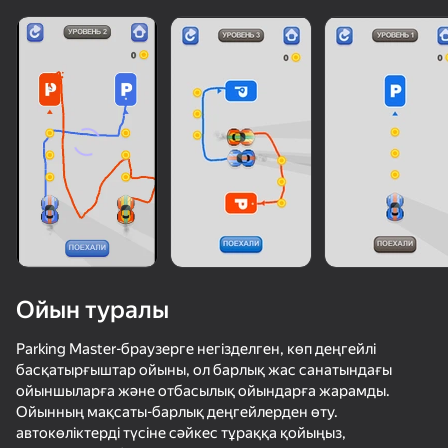
Ойын туралы
Parking Master-браузерге негізделген, көп деңгейлі
басқатырғыштар ойыны, ол барлық жас санатындағы
ойыншыларға және отбасылық ойындарға жарамды.
Ойынның мақсаты-барлық деңгейлерден өту.
автокөліктерді түсіне сәйкес тұраққа қойыңыз,