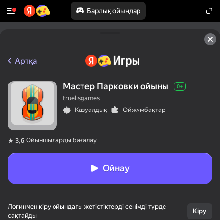
Барлық ойындар
Артқа
Мастер Парковки ойыны
0+
truelisgames
Казуалдық
Ойжұмбақтар
Ойыншыларды бағалау
3,6
Ойнау
Логинмен кіру ойындағы жетістіктерді сенімді түрде
Кіру
сақтайды