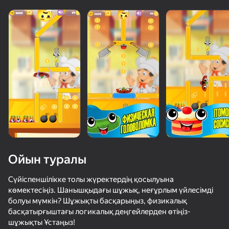
Жүктеу
Ойын туралы
Сүйіспеншілікке толы жүректердің қосылуына
көмектесіңіз. Шанышқыдағы шұжық, неғұрлым үйлесімді
болуы мүмкін? Шұжықты басқарыңыз, физикалық
53
36
65
басқатырғыштағы логикалық деңгейлерден өтіңіз-
Ускользни от Лазера
Cookie Clicker
Apple Worm
шұжықты Ұстаңыз!