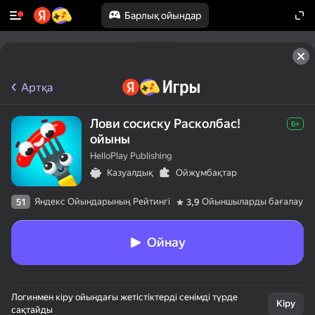
Барлық ойындар
Артқа
Лови сосиску Расколбас!
6+
ойыны
HelloPlay Publishing
Казуалдық
Ойжұмбақтар
Яндекс Ойындарының Рейтингі
Ойыншыларды бағалау
51
3,9
Ойнау
Логинмен кіру ойындағы жетістіктерді сенімді түрде
Кіру
сақтайды