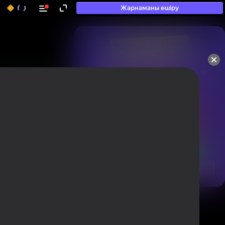
Жарнаманы өшіру
50+ топ ойындар, олармен

ойнайды, тіпті

«ойнамайтындар» да
Ойындарды бағалау және пікір
қалдыру үшін авторизациядан өтіңіз
Авторлану
Қарау