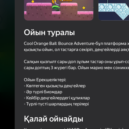
39
Яндек
4,1
Ойын
Логинмен к
ойындағы ж
сенімді тү
Ойын туралы
Cool Orange Ball: Bounce Adventure-бұл платформа
қызықты ойын, ол тастарға секіріп, деңгейлерді аяқт
Салқын қызғылт сары доп зұлым тастар оны ұрып-с
сары доптың 3 жүрегі бар. Ойын марио мен соникке
Ойын Ерекшеліктері:
- Көптеген қызықты деңгейлер
- Әр түрлі биомдар
- Кейбір деңгейлердегі құпиялар
- Түрлі-түсті шарлардың терілері
Қалай ойнайды