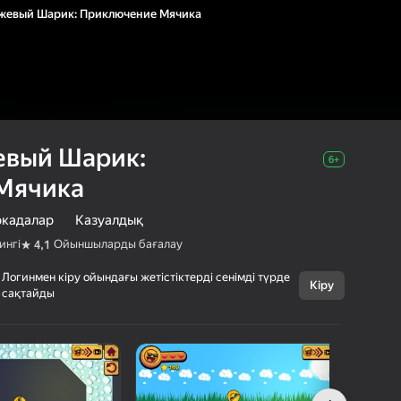
жевый Шарик: Приключение Мячика
евый Шарик:
6+
Мячика
ркадалар
Казуалдық
ингі
Ойыншыларды бағалау
4,1
Бас тарту
Логинмен кіру ойындағы жетістіктерді сенімді түрде
Кіру
сақтайды
Крутой
6+
Оранжевый
Шарик:
Приключение
New Generation Games
Мячика
Аркадалар
Казуалдық