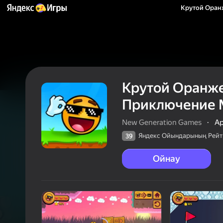
Крутой Оран
Крутой Оранж
Приключение 
New Generation Games
·
А
Яндекс Ойындарының Рейт
39
Ойнау