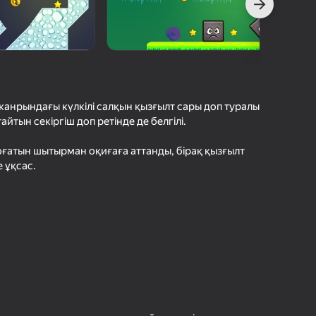
с Ойындарының Рейтингі
шыларды бағалау
іру
Кіру
етістіктерді
рде сақтайды
 жанрындағы күлкілі салқын қызғылт сары доп туралы
Ойнау
айтын секіргіш доп ретінде де белгілі.
оғатын шытырман оқиғаға аттанды, бірақ қызғылт
 ұқсас.
Ойын туралы толығырақ