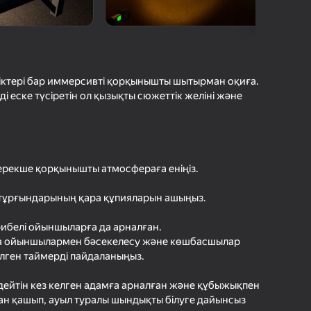
с Ойындарының Рейтингі
шыларды бағалау
іру
Кіру
етістіктерді
рде сақтайды
іктері бар иммерсивті қорқынышты шытырман оқиға.
 ді еске түсіретін ол қызықты сюжеттік желіні және
Ойнау
ерекше қорқынышты атмосфераға еніңіз.
Ойын туралы толығырақ
 тұрғындарының қара құпияларын ашыңыз.
рибелі ойыншыларға да арналған.
сқа ойыншылармен бәсекелесу және көшбасшылар
рілген таймерді пайдаланыңыз.
дейтін кез келген адамға арналған және құбыжықпен
ннан қашып, ауыл туралы шындықты білуге дайынсыз