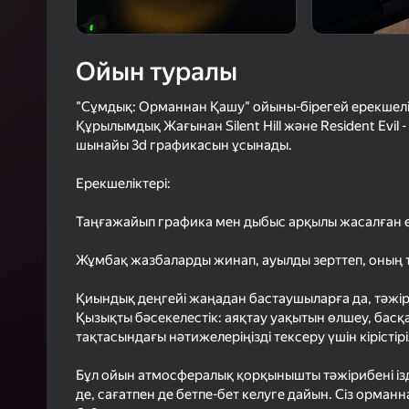
39
Яндек
3,4
Ойын
Логинмен к
Ойын туралы
ойындағы ж
сенімді тү
"Сұмдық: Орманнан Қашу" ойыны-бірегей ерекшел
Құрылымдық Жағынан Silent Hill және Resident Evil -
шынайы 3d графикасын ұсынады.
Ерекшеліктері:
Таңғажайып графика мен дыбыс арқылы жасалған 
Жұмбақ жазбаларды жинап, ауылды зерттеп, оның
Қиындық деңгейі жаңадан бастаушыларға да, тәжі
Қызықты бәсекелестік: аяқтау уақытын өлшеу, ба
тақтасындағы нәтижелеріңізді тексеру үшін кірісті
Бұл ойын атмосфералық қорқынышты тәжірибені із
де, сағатпен де бетпе-бет келуге дайын. Сіз орма