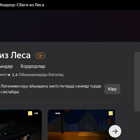
Хоррор: Сбеги из Леса
из Леса
12+
ындар
Хоррорлар
ингі
Ойыншыларды бағалау
3,4
Логинмен кіру ойындағы жетістіктерді сенімді түрде
Кіру
Бас тарту
сақтайды
Хоррор: Сбеги
12+
из Леса
ShadowMind
Оқиғалы ойындар
Хоррорлар