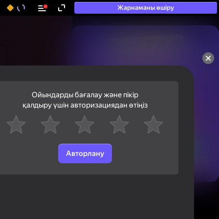
Жарнаманы өшіру
50+ топ ойындар, олармен

ойнайды, тіпті

«ойнамайтындар» да
Ойындарды бағалау және пікір
қалдыру үшін авторизациядан өтіңіз
Авторлану
Қарау