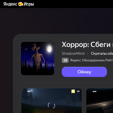
Хоррор: Сбеги 
ShadowMind
·
Оқиғалы ой
Яндекс Ойындарының Рейт
39
Ойнау