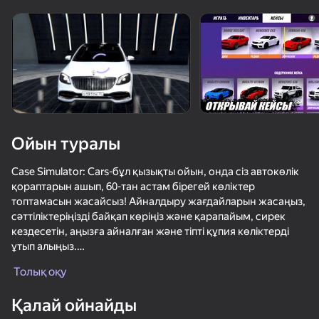
Құрылғыны бұрыңыз
Ойын тек көлденең
бағдарда ғана істейді
Ойын туралы
Case Simulator: Cars-бұл қызықты ойын, онда сіз автокөлік
қораптарын ашып, 60-тан астам бірегей көліктер
топтамасын жасайсыз! Айналдыру жағдайларын жасаңыз,
сәттіліктеріңізді байқап көріңіз және қарапайым, сирек
кездесетін, аңызға айналған және тіпті құпия көліктерді
ұтып алыңыз.
ОЙНАУ
Толық оқу
Ойынның ерекшеліктері:
69
72
72
72
- Нақты физикамен дрейфтік жарыстар
Қалай ойнайды
- Классикалық жылдамдық жарыстары
Забег Крутых Машин 3Д
Supercar Battle 3D
Бимка Режимы
Волна челл