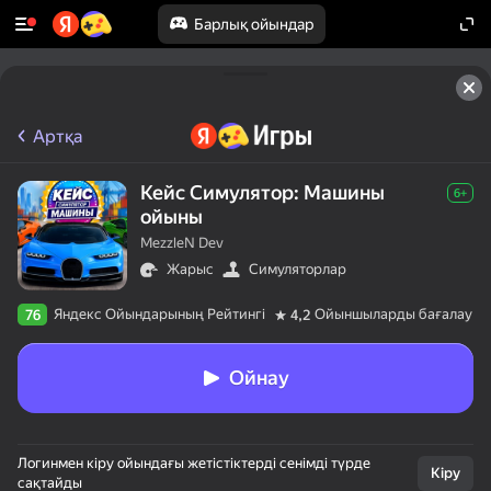
Барлық ойындар
Артқа
Кейс Симулятор: Машины
6+
ойыны
MezzleN Dev
Жарыс
Симуляторлар
Яндекс Ойындарының Рейтингі
Ойыншыларды бағалау
76
4,2
Ойнау
Логинмен кіру ойындағы жетістіктерді сенімді түрде
Кіру
сақтайды