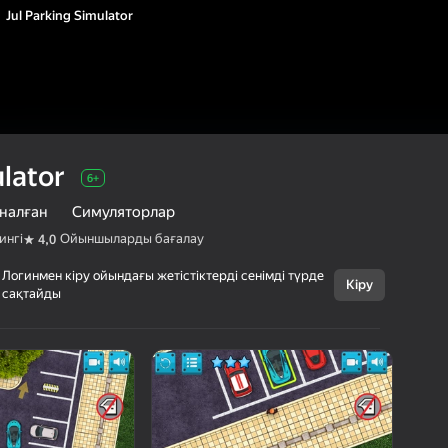
Jul Parking Simulator
ulator
6+
рналған
Симуляторлар
ингі
Ойыншыларды бағалау
4,0
Логинмен кіру ойындағы жетістіктерді сенімді түрде
Кіру
Бас тарту
сақтайды
Jul Parking
6+
Simulator
JulGames
Ұл балаларға арналған
Симуляторлар