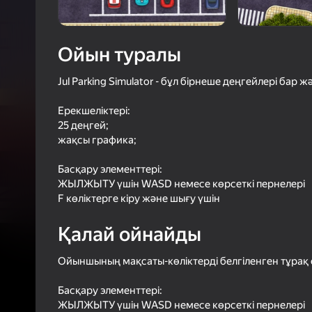
49
Яндек
4,0
Ойын
Логинмен к
Ойын туралы
ойындағы ж
сенімді тү
Jul Parking Simulator - бұл бірнеше деңгейлері бар
Ерекшеліктері:
25 деңгей;
жақсы графика;
Басқару элементтері:
ЖЫЛЖЫТУ үшін WASD немесе көрсеткі пернелері
F көліктерге кіру және шығу үшін
Қалай ойнайды
Ойыншының мақсаты-көліктерді белгіленген тұрақ
Басқару элементтері:
ЖЫЛЖЫТУ үшін WASD немесе көрсеткі пернелері