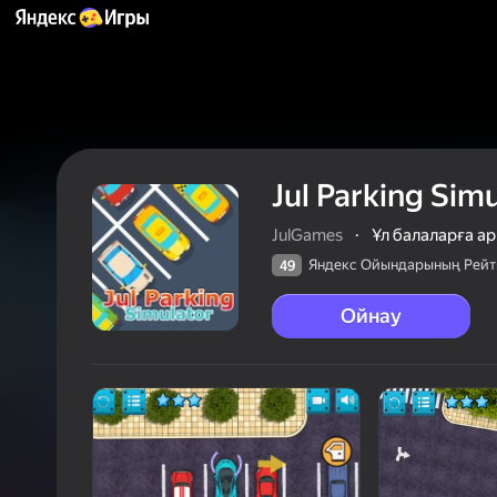
Jul Parking Sim
JulGames
·
Ұл балаларға а
Яндекс Ойындарының Рейт
49
Ойнау