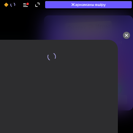
Жарнаманы өшіру
50+ топ ойындар, олармен

ойнайды, тіпті

«ойнамайтындар» да
Қарау