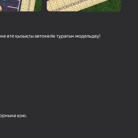
с Ойындарының Рейтингі
шыларды бағалау
іру
Кіру
етістіктерді
рде сақтайды
 және өте қызықты автокөлік тұрағын модельдеу!
Ойнау
Ойын туралы толығырақ
 орнына қою.