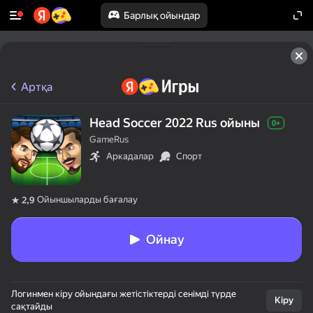
Барлық ойындар
Артқа
Head Soccer 2022 Rus ойыны
0+
GameRus
Аркадалар
Спорт
Ойыншыларды бағалау
2,9
Ойнау
Логинмен кіру ойындағы жетістіктерді сенімді түрде
Кіру
сақтайды