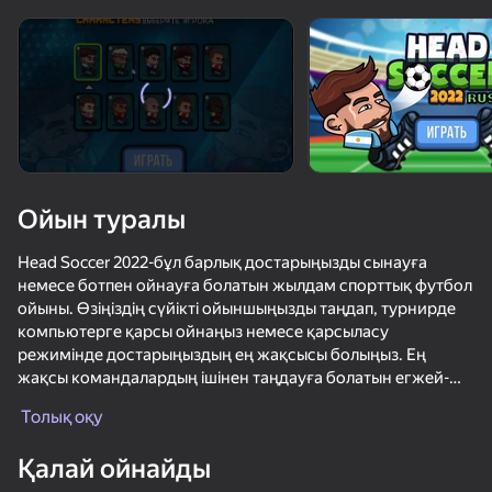
Құрылғыны бұрыңыз
Ойын тек көлденең
бағдарда ғана істейді
Ойын туралы
Head Soccer 2022-бұл барлық достарыңызды сынауға
немесе ботпен ойнауға болатын жылдам спорттық футбол
ойыны. Өзіңіздің сүйікті ойыншыңызды таңдап, турнирде
компьютерге қарсы ойнаңыз немесе қарсыласу
режимінде достарыңыздың ең жақсысы болыңыз. Ең
жақсы командалардың ішінен таңдауға болатын егжей-
ОЙНАУ
тегжейлі ойыншылармен, 3 ойын алаңымен және бір
Толық оқу
ойындағы барлық аркада ойын-сауықтарымен.
Қалай ойнайды
Head Soccer 2022 RUS-сүйікті елдеріңіздің классикалық