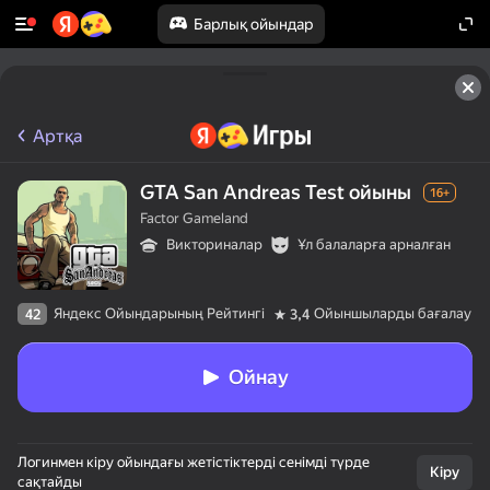
Барлық ойындар
Артқа
GTA San Andreas Test ойыны
16+
Factor Gameland
Викториналар
Ұл балаларға арналған
Яндекс Ойындарының Рейтингі
Ойыншыларды бағалау
42
3,4
Ойнау
Логинмен кіру ойындағы жетістіктерді сенімді түрде
Кіру
сақтайды