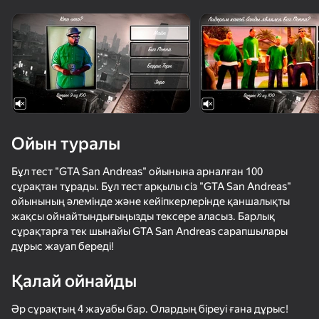
Құрылғыны бұрыңыз
Ойын тек көлденең
бағдарда ғана істейді
Жүктеу
Ойын туралы
Бұл тест "GTA San Andreas" ойынына арналған 100
сұрақтан тұрады. Бұл тест арқылы сіз "GTA San Andreas"
ойынының әлемінде және кейіпкерлерінде қаншалықты
жақсы ойнайтындығыңызды тексере аласыз. Барлық
сұрақтарға тек шынайы GTA San Andreas сарапшылары
дұрыс жауап береді!
ОЙНАУ
Қалай ойнайды
Әр сұрақтың 4 жауабы бар. Олардың біреуі ғана дұрыс!