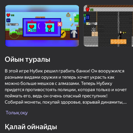
Құрылғыны бұрыңыз
Ойын тек көлденең
бағдарда ғана істейді
Ойын туралы
В этой игре Нубик решил грабить банки! Он вооружился
разными видами оружия и теперь хочет украсть как
можно больше мешков с алмазами. Теперь Нубику
придется противостоять полиции, которая только и хочет
поймать его, ведь он очень опасный преступник!
Собирай монеты, покупай здоровье, взрывай динамиты,
ОЙНАУ
стреляй во всё что видишь!
Толық оқу
Особенности игры:
Қалай ойнайды
1. Много видов оружия(автомат, дробовик, пистолет)