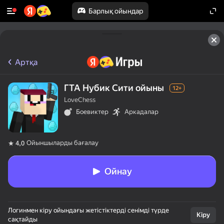
Барлық ойындар
Артқа
ГТА Нубик Сити ойыны
12+
LoveChess
Боевиктер
Аркадалар
Ойыншыларды бағалау
4,0
Ойнау
Логинмен кіру ойындағы жетістіктерді сенімді түрде
Кіру
сақтайды