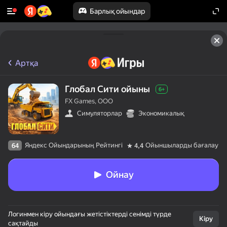
Барлық ойындар
Артқа
Глобал Сити ойыны
6+
FX Games, OOO
Симуляторлар
Экономикалық
Яндекс Ойындарының Рейтингі
Ойыншыларды бағалау
64
4,4
Ойнау
Логинмен кіру ойындағы жетістіктерді сенімді түрде
Кіру
сақтайды