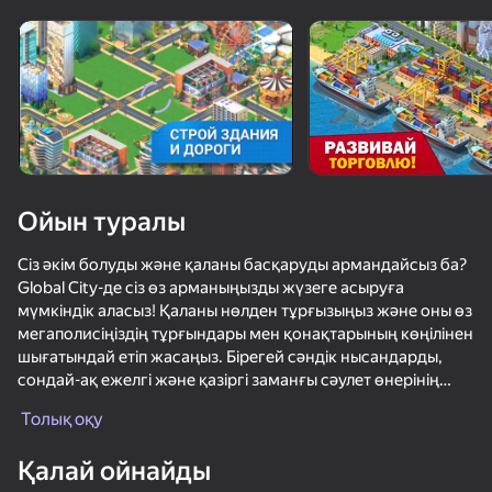
Құрылғыны бұрыңыз
Ойын тек көлденең
бағдарда ғана істейді
Ойын туралы
Сіз әкім болуды және қаланы басқаруды армандайсыз ба?
Global City-де сіз өз арманыңызды жүзеге асыруға
мүмкіндік аласыз! Қаланы нөлден тұрғызыңыз және оны өз
мегаполисіңіздің тұрғындары мен қонақтарының көңілінен
шығатындай етіп жасаңыз. Бірегей сәндік нысандарды,
сондай-ақ ежелгі және қазіргі заманғы сәулет өнерінің
ОЙНАУ
тамаша туындыларын салу бойынша әртүрлі іс-шараларға
Толық оқу
қатысыңыз. Өз қалаңызды қауіптен қорғауды ұмытпаңыз!
72
72
61
73
Сондай-ақ, сіз өзіңіздің туа біткен көшбасшы ретіндегі баға
Қалай ойнайды
жетпес тәжірибеңізді әріптестеріңізбен бөлісе аласыз.
Дрифт суета на ЗИЛЕ
Extreme Drift: Highway Clash
Магнитная рыбалка