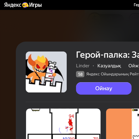
Ге
Герой-палка: 
Linder
·
Казуалдық
Ойж
Яндекс Ойындарының Рейт
58
Ойнау