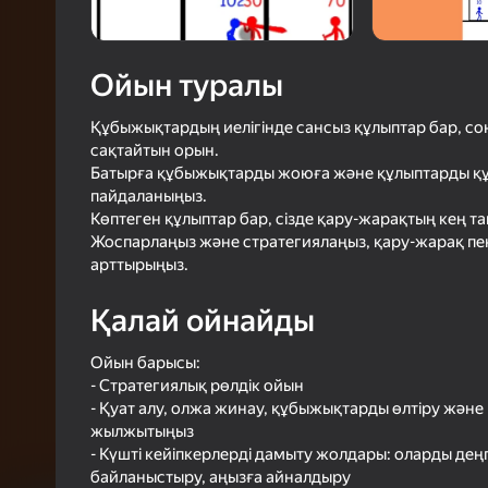
58
Яндек
4,2
Ойын
Логинмен к
Ойын туралы
ойындағы ж
сенімді тү
Құбыжықтардың иелігінде сансыз құлыптар бар, со
сақтайтын орын.
Батырға құбыжықтарды жоюға және құлыптарды құ
пайдаланыңыз.
Көптеген құлыптар бар, сізде қару-жарақтың кең 
Жоспарлаңыз және стратегиялаңыз, қару-жарақ пен
арттырыңыз.
Қалай ойнайды
Ойын барысы:
- Стратегиялық рөлдік ойын
- Қуат алу, олжа жинау, құбыжықтарды өлтіру және 
жылжытыңыз
- Күшті кейіпкерлерді дамыту жолдары: оларды дең
байланыстыру, аңызға айналдыру