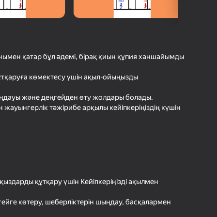
с Ойындарының Рейтингі
шыларды бағалау
іру
Кіру
етістіктерді
рде сақтайды
нымен қатар бұл әдемі, бірақ қиын құпия ханшайымды
Ойнау
тқаруға көмектесу үшін ақыл-ойыңызды
таңдауы және деңгейден өту жолдары болады.
 жауынгерлік тәжірибе арқылы кейіпкеріңіздің күшін
Ойын туралы толығырақ
қыздарды құтқару үшін Кейіпкеріңізді ақылмен
гейге көтеру, шеберліктерін шыңдау, басқалармен