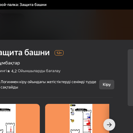
рой-палка: Защита башни
Защита башни
12+
ұмбақтар
ингі
Ойыншыларды бағалау
4,2
Логинмен кіру ойындағы жетістіктерді сенімді түрде
Кіру
Бас тарту
сақтайды
Герой-палка:
12+
Защита башни
Linder
Казуалдық
Ойжұмбақтар