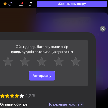
Жарнаманы өшіру
50+ топ ойындар, олармен

ойнайды, тіпті

«ойнамайтындар» да
Ойындарды бағалау және пікір
қалдыру үшін авторизациядан өтіңіз
Авторлану
Қарау