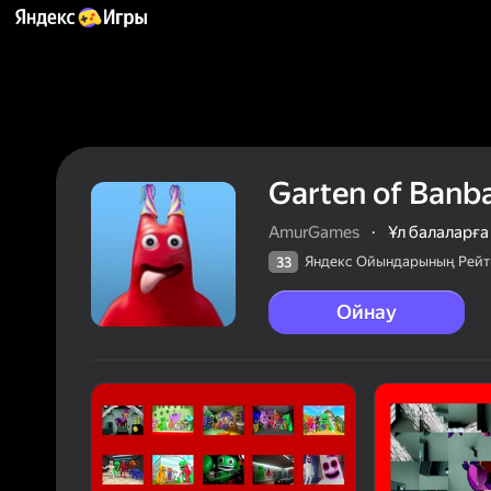
Garten of Banb
AmurGames
·
Ұл балаларға
Яндекс Ойындарының Рейт
33
Ойнау