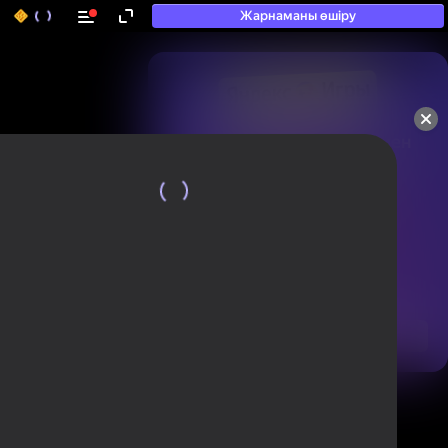
Жарнаманы өшіру
50+ топ ойындар, олармен

ойнайды, тіпті

«ойнамайтындар» да
Қарау