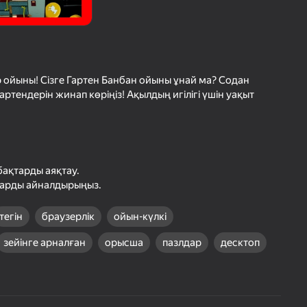
с Ойындарының Рейтингі
шыларды бағалау
іру
Кіру
етістіктерді
рде сақтайды
ойыны! Сізге Гартен Банбан ойыны ұнай ма? Содан
тендерін жинап көріңіз! Ақылдың игілігі үшін уақыт
Ойнау
Ойын туралы толығырақ
бақтарды аяқтау.
ларды айналдырыңыз.
тегін
браузерлік
ойын-күлкі
зейінге арналған
орысша
пазлдар
десктоп