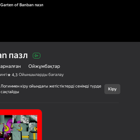
Garten of Banban пазл
an пазл
0+
 арналған
Ойжұмбақтар
ингі
Ойыншыларды бағалау
4,3
Логинмен кіру ойындағы жетістіктерді сенімді түрде
Кіру
Бас тарту
сақтайды
Garten of Banban
0+
пазл
AmurGames
Ұл балаларға арналған
Ойжұмбақтар