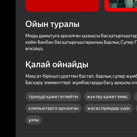
33
Яндек
4,3
Ойын
Логинмен к
Ойын туралы
ойындағы ж
сенімді тү
Миды дамытуға арналған қызықты басқатырғыштар 
кейін Банбан басқатырғыштарының Барлық Супер Гар
өткізіңіз.
Қалай ойнайды
Мақсат-бірінші суреттен бастап, барлық супер жұм
Басқару элементтері: жұмбақтарды басу арқылы о
тіркеуді қажет етпейтін
жүктеу қажет емес
компьютерге арналған
жасөспірімдер үшін
ұялы