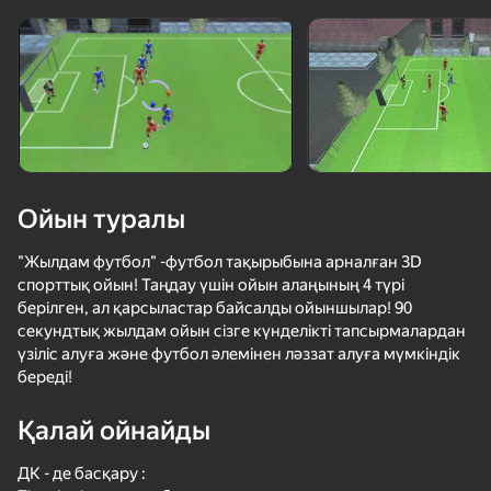
Құрылғыны бұрыңыз
Ойын тек көлденең
бағдарда ғана істейді
Ойын туралы
"Жылдам футбол" -футбол тақырыбына арналған 3D
спорттық ойын! Таңдау үшін ойын алаңының 4 түрі
берілген, ал қарсыластар байсалды ойыншылар! 90
секундтық жылдам ойын сізге күнделікті тапсырмалардан
үзіліс алуға және футбол әлемінен ләззат алуға мүмкіндік
береді!
ОЙНАУ
Қалай ойнайды
ДК - де басқару :