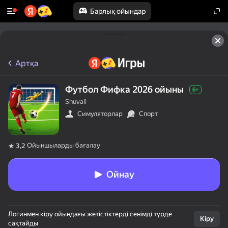
Барлық ойындар
Артқа
Футбол Фифка 2026 ойыны
6+
Shuvali
Симуляторлар
Спорт
Ойыншыларды бағалау
3,2
Ойнау
Логинмен кіру ойындағы жетістіктерді сенімді түрде
Кіру
сақтайды