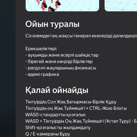
49
Яндек
4,1
Ойын
Ойын туралы
Логинмен к
ойындағы ж
сенімді тү
Сіз әлемдегі ең жақсы генерал екеніңізді дәлелдеңіз
Ерекшеліктері:
- ауқымды және әсерлі шайқастар
- бірегей және көңілді бірліктер
- рагдолл жауларының физикасы
- әдемі графика
Қалай ойнайды
Тінтуірдің Сол Жақ Батырмасы-Бірлік Құру
Тінтуірдің оң Жақ Түймешігі + CTRL-Жою Блогы
WASD-стандартты қозғалыс
WASD + Тінтуірдің Оң Жақ Түймешігі (Ұстап Тұру) 
Shift-қозғалысты жылдамдату
Q / E-камераны Бұру