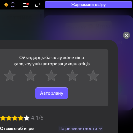
Жарнаманы өшіру
50+ топ ойындар, олармен

ойнайды, тіпті

«ойнамайтындар» да
Ойындарды бағалау және пікір
қалдыру үшін авторизациядан өтіңіз
Авторлану
Қарау