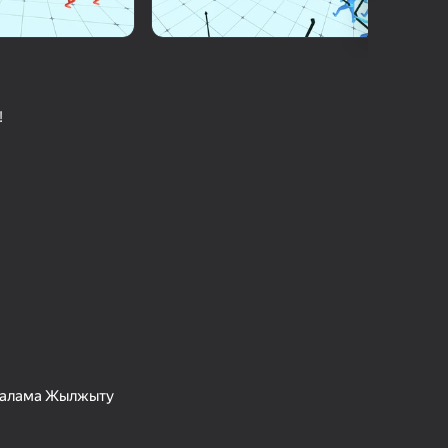
с Ойындарының Рейтингі
шыларды бағалау
іру
Кіру
етістіктерді
рде сақтайды
!
Ойнау
Ойын туралы толығырақ
- Балама Жылжыту