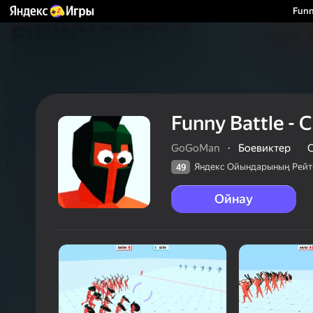
Funn
Funny Battle -
GoGoMan
·
Боевиктер
Яндекс Ойындарының Рейт
49
Ойнау