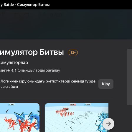
y Battle - Симулятор Битвы
 Симулятор Битвы
12+
Симуляторлар
ингі
Ойыншыларды бағалау
4,1
Логинмен кіру ойындағы жетістіктерді сенімді түрде
Бас тарту
Кіру
сақтайды
Funny Battle -
12+
Симулятор
Битвы
GoGoMan
Боевиктер
Симуляторлар