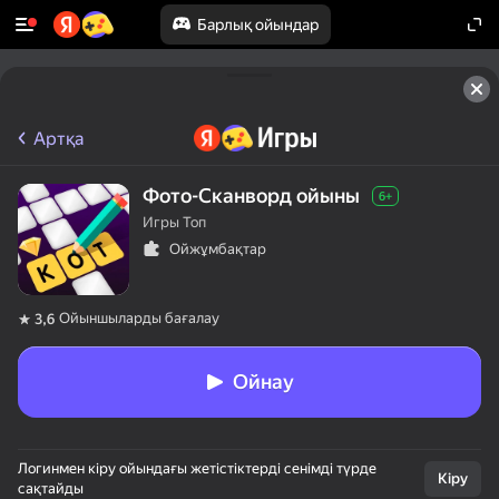
Барлық ойындар
Артқа
Фото-Сканворд ойыны
6+
Игры Топ
Ойжұмбақтар
Ойыншыларды бағалау
3,6
Ойнау
Логинмен кіру ойындағы жетістіктерді сенімді түрде
Кіру
сақтайды