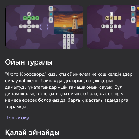
Құрылғыны бұрыңыз
Ойын тек көлденең
бағдарда ғана істейді
Ойын туралы
"Фото-Кроссворд" қызықты ойын әлеміне қош келдіңіздер-
ойлау қабілетін, байқау дағдыларын, сөздік қорын
дамытуды ұнататындар үшін тамаша ойын-сауық! Бұл
динамикалық және қызықты ойын сіз бала, жасөспірім
немесе ересек болсаңыз да, барлық жастағы адамдарға
жарамды.
ОЙНАУ
Толық оқу
"Фото-Кроссворд" - бұл интерактивті басқатырғыштар
ойыны, онда ойыншылар көрнекі белгілерге негізделген
46
53
Қалай ойнайды
сөздерді табуы керек.
Ускользни от Лазера
Красный Шарик Убегает
Блок Стек
Шары Клик