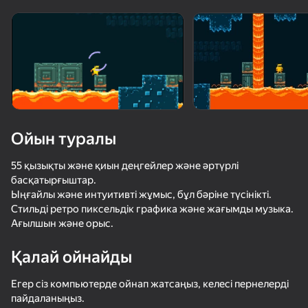
Құрылғыны бұрыңыз
Ойын тек көлденең
бағдарда ғана істейді
Ойын туралы
55 қызықты және қиын деңгейлер және әртүрлі
басқатырғыштар.
Ыңғайлы және интуитивті жұмыс, бұл бәріне түсінікті.
Стильді ретро пиксельдік графика және жағымды музыка.
Ағылшын және орыс.
ОЙНАУ
Қалай ойнайды
Егер сіз компьютерде ойнап жатсаңыз, келесі пернелерді
пайдаланыңыз.