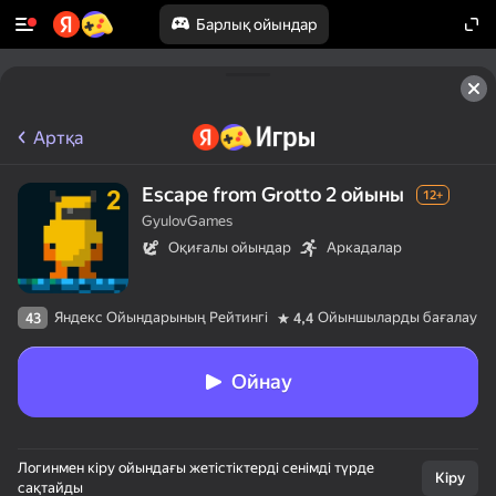
Барлық ойындар
Артқа
Escape from Grotto 2 ойыны
12+
GyulovGames
Оқиғалы ойындар
Аркадалар
Яндекс Ойындарының Рейтингі
Ойыншыларды бағалау
43
4,4
Ойнау
Логинмен кіру ойындағы жетістіктерді сенімді түрде
Кіру
сақтайды