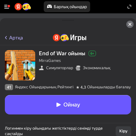
Барлық ойындар
Артқа
End of War ойыны
6+
MirraGames
Симуляторлар
Экономикалық
Яндекс Ойындарының Рейтингі
Ойыншыларды бағалау
41
4,3
Ойнау
Логинмен кіру ойындағы жетістіктерді сенімді түрде
Кіру
сақтайды