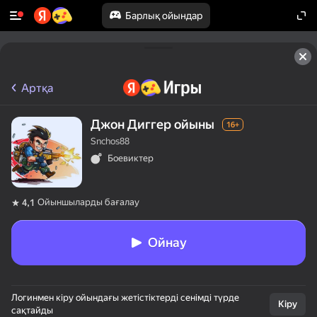
Барлық ойындар
Артқа
Джон Диггер ойыны
16+
Snchos88
Боевиктер
Ойыншыларды бағалау
4,1
Ойнау
Логинмен кіру ойындағы жетістіктерді сенімді түрде
Кіру
сақтайды