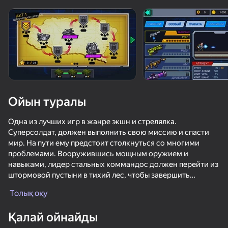
Құрылғыны бұрыңыз
Ойын тек көлденең
бағдарда ғана істейді
Ойын туралы
Одна из лучших игр в жанре экшн и стрелялка.
Суперсолдат, должен выполнить свою миссию и спасти
мир. На пути ему предстоит столкнуться со многими
проблемами. Вооружившись мощным оружием и
навыками, лидер стальных коммандос должен перейти из
штормовой пустыни в тихий лес, чтобы завершить
ОЙНАУ
миссию.
Толық оқу
Особенности игры:
48
42
74
Қалай ойнайды
Собирайте золото, чтобы улучшать оружие, навыки и
Стреляй по бутылкам
Doom forever
Позвони Метромену