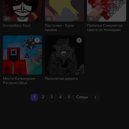
41
60
50
Incredibox Xrun
Ласточки - Куча
Пайетки Симулятор
пазлов
Цвета по Номерам
18+
Месть Кальмарам -
Проклятая дорога
Рэгдолл Шоу!
1
2
3
4
5
Соңы