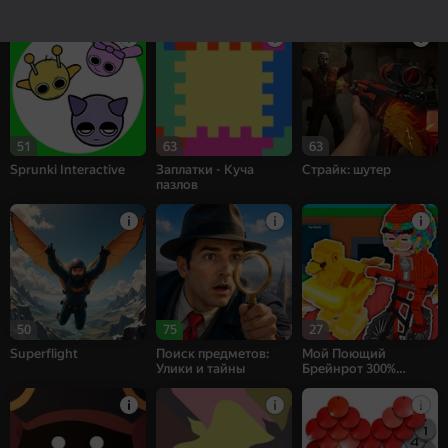
World
51
63
63
Sprunki Interactive
Заплатки - Куча
Страйк: шутер
пазлов
50
75
27
Superflight
Поиск предметов:
Мой Поющий
Улики и тайны
Брейнрот 300%
Оригинал