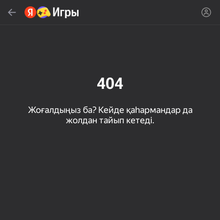
Табу
Ойын немесе жанрды тауып алу
Яндекс Игры
Кеңес береміз
404
Жоғалдыңыз ба? Кейде қаһармандар да
жолдан тайып кетеді.
18+
33
50
Милые Плитки: Puzzle
Кликер "Великий из
МГЕ Статус
бродячих псов"