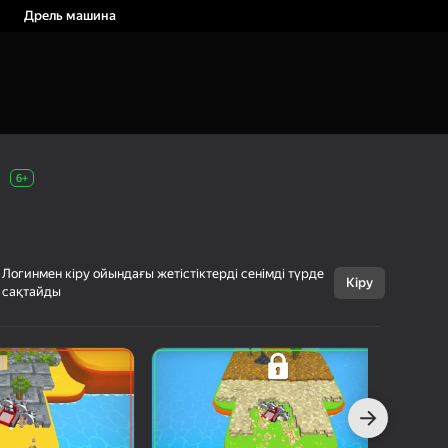
Дрель машина
6+
Логинмен кіру ойындағы жетістіктерді сенімді түрде
Кіру
сақтайды
Бас тарту
Дрель машина
6+
PLEXYGAMES
Казуалдық