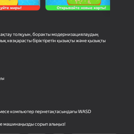
шыларды бағалау
іру
Кіру
етістіктерді
рде сақтайды
ұсақтау толқуын, боракты модернизациялаудың
қ көзқарасты біріктіретін қызықты және қызықты
Ойнау
Ойын туралы толығырақ
уы
емесе компьютер пернетақтасындағы WASD
не машинаңызды сорып алыңыз!