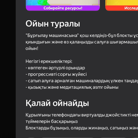
4,3
Ойын
Логинмен к
ойындағы ж
Ойын туралы
сенімді тү
"Бұрғылау машинасына" қош келдіңіз-бұл блокты 
қиындығын және өз қалаңызды салуға шығармашылы
ойын!
Негізгі ерекшеліктері:
- көптеген әртүрлі орындар
- прогрессивті сорғы жүйесі
- сатып алуға арналған машиналардың үлкен таңда
- қызықты және медитациялық asmr ойыны
Қалай ойнайды
Құрылғыны телефондағы виртуалды джойстикті н
түймелерін басқарыңыз
Блоктарды бұзыңыз, оларды жинаңыз, сатыңыз жә