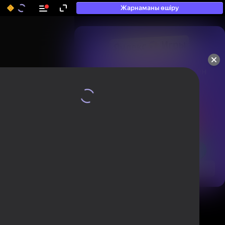
Жарнаманы өшіру
50+ топ ойындар, олармен

ойнайды, тіпті

«ойнамайтындар» да
Қарау