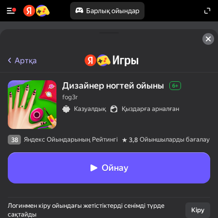
Барлық ойындар
Артқа
Дизайнер ногтей ойыны
6+
fog3r
Казуалдық
Қыздарға арналған
Яндекс Ойындарының Рейтингі
Ойыншыларды бағалау
38
3,8
Ойнау
Логинмен кіру ойындағы жетістіктерді сенімді түрде
Кіру
сақтайды