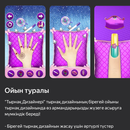
Ойын туралы
"Тырнақ Дизайнері" тырнақ дизайнының бірегей ойыны
тырнақ дизайнында өз армандарыңызды жүзеге асыруға
мүмкіндік береді!
50+ топ ойындар, оларды ойнайды

тіпті «ойнамайтын» адамдар да
- Бірегей тырнақ дизайнын жасау үшін әртүрлі түстер