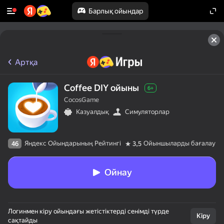
Барлық ойындар
Артқа
Coffee DIY ойыны
6+
CocosGame
Казуалдық
Симуляторлар
Яндекс Ойындарының Рейтингі
Ойыншыларды бағалау
46
3,5
Ойнау
Логинмен кіру ойындағы жетістіктерді сенімді түрде
Кіру
сақтайды