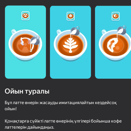
Ойын туралы
Бұл латте өнерін жасауды имитациялайтын кездейсоқ
ойын!
50+ топ ойындар, оларды ойнайды

Қонақтарға сүйікті латте өнерінің үлгілері бойынша кофе
тіпті «ойнамайтын» адамдар да
латтелерін дайындаңыз.