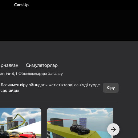
Cars Up
арналған
Симуляторлар
ингі
Ойыншыларды бағалау
4,1
Логинмен кіру ойындағы жетістіктерді сенімді түрде
Кіру
сақтайды
Бас тарту
Cars Up
6+
AltTab3000
Ұл балаларға арналған
Симуляторлар
с Ойындарының Рейтингі