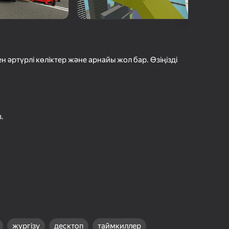
шыларды бағалау
іру
Кіру
етістіктерді
рде сақтайды
әртүрлі көліктер және арнайы жол бар. Өзіңізді
Ойнау
.
Ойын туралы толығырақ
жүргізу
десктоп
таймкиллер