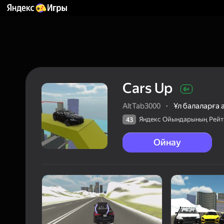
Cars Up
6+
AltTab3000
·
Ұл балаларға 
Яндекс Ойындарының Рейт
43
Ойнау
43
Яндек