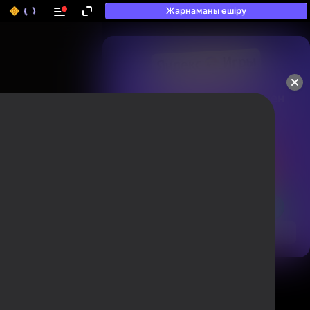
Жарнаманы өшіру
50+ топ ойындар, олармен

ойнайды, тіпті

«ойнамайтындар» да
Ойындарды бағалау және пікір
қалдыру үшін авторизациядан өтіңіз
Авторлану
Қарау