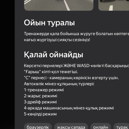
4,1
Ойын
Логинмен к
Ойын туралы
ойындағы ж
сенімді тү
Тренажерде қала бойынша жүруге болатын көптеген 
нағыз жүргізуші сияқты сезініңіз!
Қалай ойнайды
Көрсеткі пернелері ЖӘНЕ WASD-көлікті басқарыңыз
"Ғарыш" кілті-қол тежегіші.
"C" пернесі - камераның көрінісін өзгерту үшін.
Автокөлік мінез-құлқының түрлері:
1-тренажер режимі
2-жарыс режимі
3-дрейф режимі
4-аркада машинасының мінез-құлық режимі
5-көңілді режим
браузерлік
жақсы сапада
онлайн
тұрақ