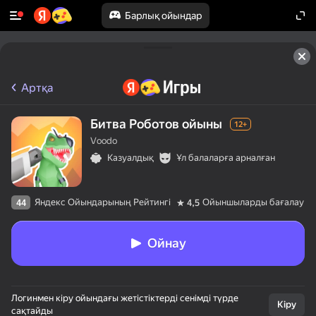
Барлық ойындар
Артқа
Битва Роботов ойыны
12+
Voodo
Казуалдық
Ұл балаларға арналған
Яндекс Ойындарының Рейтингі
Ойыншыларды бағалау
44
4,5
Ойнау
Логинмен кіру ойындағы жетістіктерді сенімді түрде
Кіру
сақтайды