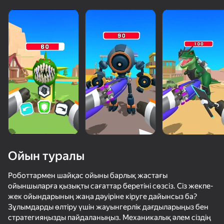
Ойын туралы
Роботтармен шайқас ойыны барлық жастағы
ойыншыларға қызықты сағаттар беретіні сөзсіз. Сіз жекпе-
жек ойындарының жаңа дәуіріне кіруге дайынсыз ба?
53
50+ топ ойындар, оларды ойнайды

71
63
59
Зұлымдарды өлтіру үшін жауынгерлік дағдыларыңыз бен
тіпті «ойнамайтын» адамдар да
Выстрел Снайпера
Эпическая Ярость!
Спаси Мемы 3D
стратегияңызды пайдаланыңыз. Механикалық әлем сіздің