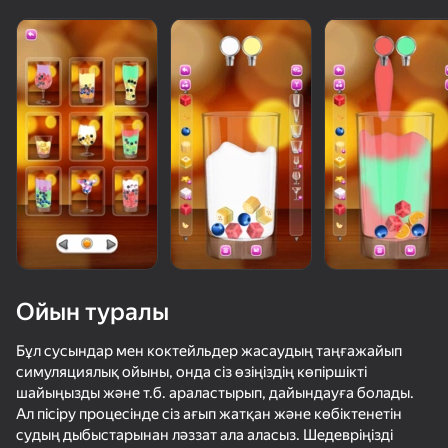
Ойын туралы
Бұл сусындар мен коктейльдер жасаудың таңғажайып
симуляциялық ойыны, онда сіз өзіңіздің көпіршікті
шайыңызды және т.б. араластырып, дайындауға болады.
73
50+ топ ойындар, оларды ойнайды

71
63
74
Ал пісіру процесінде сіз ағып жатқан және көбіктенетін
тіпті «ойнамайтын» адамдар да
Piano World
Only Piano
Порыв улыбки
Block Blast 
судың дыбыстарынан ләззат ала аласыз. Шедевріңізді