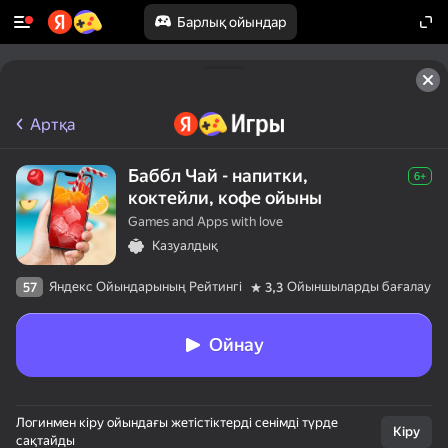
Барлық ойындар
Артқа
Баббл Чай - напитки,
6+
коктейли, кофе ойыны
Games and Apps with love
Казуалдық
Яндекс Ойындарының Рейтингі
Ойыншыларды бағалау
57
3,3
Ойнау
Логинмен кіру ойындағы жетістіктерді сенімді түрде
Кіру
сақтайды