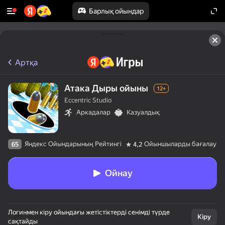
Барлық ойындар
Артқа
Атака Дыры ойыны
12+
Eccentric Studio
Аркадалар
Казуалдық
Яндекс Ойындарының Рейтингі
Ойыншыларды бағалау
65
4,2
Ойнау
Логинмен кіру ойындағы жетістіктерді сенімді түрде
Кіру
сақтайды