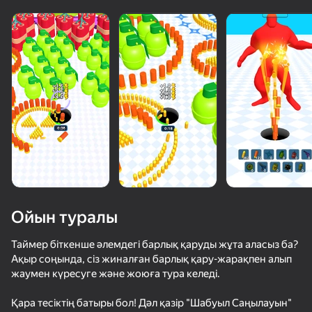
Ойын туралы
Таймер біткенше әлемдегі барлық қаруды жұта аласыз ба?
Ақыр соңында, сіз жиналған барлық қару-жарақпен алып
жаумен күресуге және жоюға тура келеді.
73
50+ топ ойындар, оларды ойнайды

73
76
65
тіпті «ойнамайтын» адамдар да
Piano World
Music Ball Hop
Рисуем рыцарский турнир!
Bullet Run!
Қара тесіктің батыры бол! Дәл қазір "Шабуыл Саңылауын"