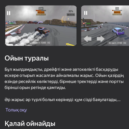
Құрылғыны бұрыңыз
Ойын тек көлденең
бағдарда ғана істейді
Ойын туралы
Бұл жылдамдықты, дрейфті және автокөлікті басқаруды
ескере отырып жасалған айналмалы жарыс. Ойын қазірдің
өзінде ресейлік көліктерді, бірнеше тректерді және портты
бірінші орын ретінде қамтиды.
Әр жарыс әр түрлі болып көрінеді: құм сізді баяулатады,
ОЙНАУ
асфальт максималды жылдамдыққа жетуге мүмкіндік
Толық оқу
береді. Автокөліктер салмағы, өңдеуі және жүріс-тұрысы
71
69
77
75
бойынша ерекшеленеді, сондықтан әрқайсысының өзіндік
Қалай ойнайды
көзқарасы қажет.
Extreme Drift: Highway Clash
Забег Крутых Машин 3Д
Че пацаны Эндуро Крос Мотоспорт