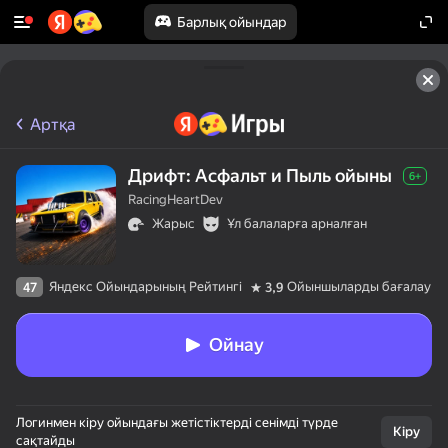
Барлық ойындар
Артқа
Дрифт: Асфальт и Пыль ойыны
6+
RacingHeartDev
Жарыс
Ұл балаларға арналған
Яндекс Ойындарының Рейтингі
Ойыншыларды бағалау
47
3,9
Ойнау
Логинмен кіру ойындағы жетістіктерді сенімді түрде
Кіру
сақтайды