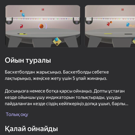
Құрылғыны бұрыңыз
Ойын тек көлденең
бағдарда ғана істейді
Ойын туралы
Баскетболдан жарысыңыз. Баскетболды себетке
лақтырыңыз, жеңіске жету үшін 5 ұпай жинаңыз.
Досыңызға немесе ботқа қарсы ойнаңыз. Допты ұстаған
кезде ойыншы ұшу индикаторын толықтырады, ұшуды
пайдаланған кезде сіздің кейіпкеріңіз допқа ұшып, барлық
ОЙНАУ
кедергілерден өтіп, тіпті қарсыласын құлатуы мүмкін.
Толық оқу
Ойынның үлкен баскетболды қосу мүмкіндігі бар, бұл
69
60
Қалай ойнайды
ойынды қызықтырақ етеді.
Ускользни от Лазера
Рикошетные кольца
Гонки Мраморных Шариков!