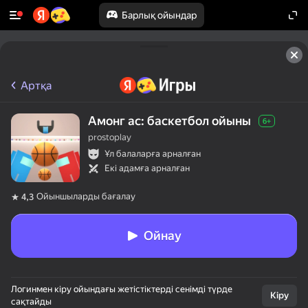
Барлық ойындар
Артқа
Амонг ас: баскетбол ойыны
6+
prostoplay
Ұл балаларға арналған
Екі адамға арналған
Ойыншыларды бағалау
4,3
Ойнау
Логинмен кіру ойындағы жетістіктерді сенімді түрде
Кіру
сақтайды