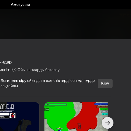
Амогус.ио
йындар
ингі
Ойыншыларды бағалау
3,9
Логинмен кіру ойындағы жетістіктерді сенімді түрде
Кіру
сақтайды
Бас тарту
Амогус.ио
0+
DRA
Аркадалар
.io Ойындар
с Ойындарының Рейтингі