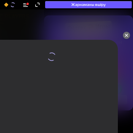
Жарнаманы өшіру
50+ топ ойындар, олармен

ойнайды, тіпті

«ойнамайтындар» да
Қарау