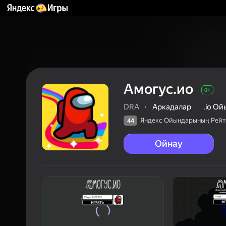
Амогус.ио
0+
DRA
·
Аркадалар
.io О
Яндекс Ойындарының Рейт
44
Ойнау
44
Яндек