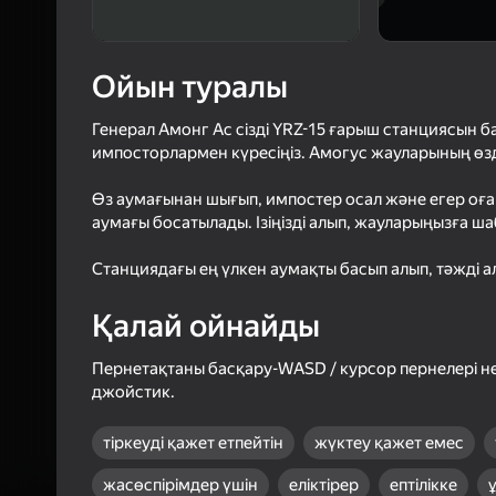
3,9
Ойын
Логинмен к
Ойын туралы
ойындағы ж
сенімді тү
Генерал Амонг Ас сізді YRZ-15 ғарыш станциясын ба
импосторлармен күресіңіз. Амогус жауларының өзд
Өз аумағынан шығып, импостер осал және егер оған 
аумағы босатылады. Ізіңізді алып, жауларыңызға ш
Станциядағы ең үлкен аумақты басып алып, тәжді алы
Қалай ойнайды
Пернетақтаны басқару-WASD / курсор пернелері не
джойстик.
тіркеуді қажет етпейтін
жүктеу қажет емес
жасөспірімдер үшін
еліктірер
ептілікке