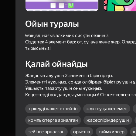
57
Яндек
4,3
Ойын
Ойын туралы
Логинмен к
ойындағы ж
сенімді тү
Өзіңізді нағыз алхимик сияқты сезініңіз!
Сізде тек 4 элемент бар: от, су, ауа және жер. Ол
тырысыңыз!
Қалай ойнайды
Жаңасын алу үшін 2 элементті біріктіріңіз.
Элементті нұқыңыз, сонда ол бірден біріктіру үшін 
Ұяшықты тазарту үшін оны нұқыңыз.
Кеңестерді қолдануды ұмытпаңыз! Сіз кез-келген эл
тіркеуді қажет етпейтін
жүктеу қажет емес
компьютерге арналған
жасөспірімдер үшін
зейінге арналған
орысша
таймкиллер
қ