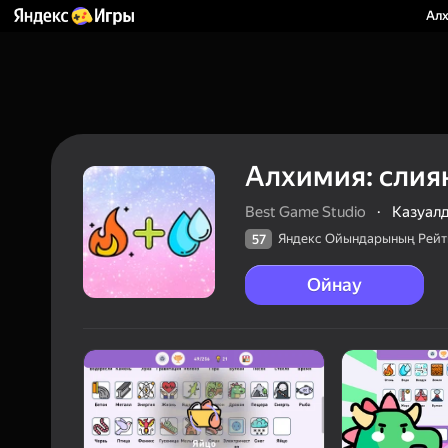
Алх
Алхимия: слия
Best Game Studio
·
Казуал
Яндекс Ойындарының Рейт
57
Ойнау