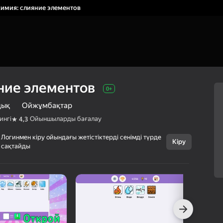
имия: слияние элементов
ние элементов
0+
дық
Ойжұмбақтар
ингі
Ойыншыларды бағалау
4,3
Логинмен кіру ойындағы жетістіктерді сенімді түрде
Бас тарту
Кіру
сақтайды
Алхимия:
0+
слияние
элементов
Best Game Studio
Казуалдық
Ойжұмбақтар