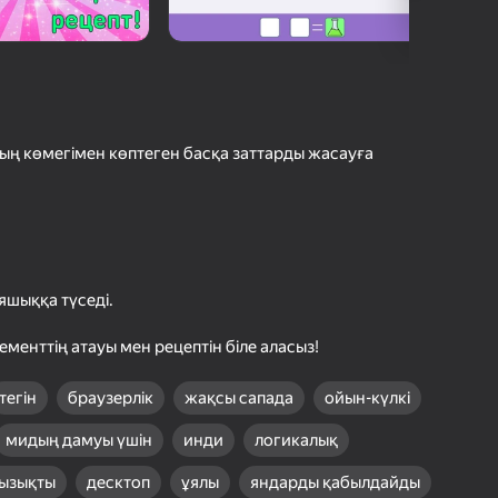
с Ойындарының Рейтингі
шыларды бағалау
іру
Кіру
етістіктерді
рде сақтайды
ардың көмегімен көптеген басқа заттарды жасауға
Ойнау
Ойын туралы толығырақ
ұяшыққа түседі.
ементтің атауы мен рецептін біле аласыз!
тегін
браузерлік
жақсы сапада
ойын-күлкі
мидың дамуы үшін
инди
логикалық
ызықты
десктоп
ұялы
яндарды қабылдайды