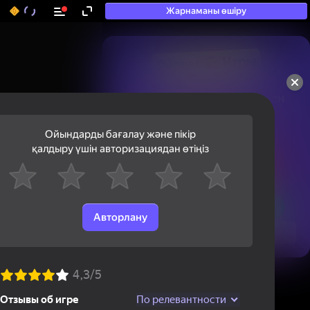
Жарнаманы өшіру
50+ топ ойындар, олармен

ойнайды, тіпті

«ойнамайтындар» да
Ойындарды бағалау және пікір
қалдыру үшін авторизациядан өтіңіз
Авторлану
Қарау