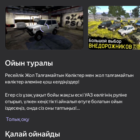
Құрылғыны бұрыңыз
Ойын тек көлденең
бағдарда ғана істейді
Ойын туралы
Ресейлік Жол Талғамайтын Көліктер мен жол талғамайтын
көліктер әлеміне қош келдіңіздер!
Егер сіз ұзақ уақыт бойы жақсы ескі УАЗ көлігінің руліне
отырып, үлкен кеңістікті айналып өтуге болатын ойын
іздесеңіз, онда сіз оны таптыңыз!
ОЙНАУ
Толық оқу
Ойында 4х4 өлшемді көліктердің үлкен таңдауы бар,
72
58
71
66
олардың арасында СІЗ УАЗ, Газель, ГАЗ, ЛУАЗ және ТІПТІ
Қалай ойнайды
ЖОЛБАРЫСТЫ таба аласыз! Автокөліктердің әрқайсысы
Дрифт суета на ЗИЛЕ
Бимка: в городе онлайн разрушения
Уличные Гонки 2D
Рублевка R