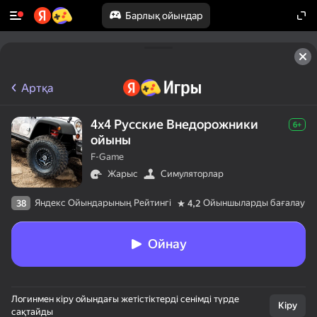
Барлық ойындар
Артқа
4х4 Русские Внедорожники
6+
ойыны
F-Game
Жарыс
Симуляторлар
Яндекс Ойындарының Рейтингі
Ойыншыларды бағалау
38
4,2
Ойнау
Логинмен кіру ойындағы жетістіктерді сенімді түрде
Кіру
сақтайды