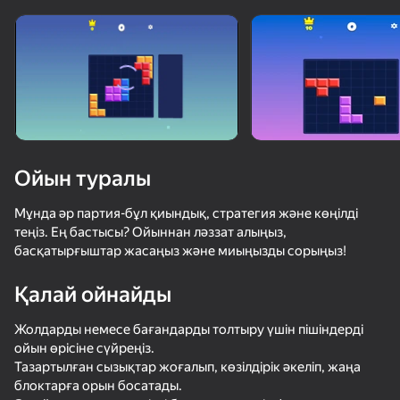
Ойын туралы
Мұнда әр партия-бұл қиындық, стратегия және көңілді
теңіз. Ең бастысы? Ойыннан ләззат алыңыз,
басқатырғыштар жасаңыз және миыңызды сорыңыз!
Қалай ойнайды
Жолдарды немесе бағандарды толтыру үшін пішіндерді
ойын өрісіне сүйреңіз.
Тазартылған сызықтар жоғалып, көзілдірік әкеліп, жаңа
блоктарға орын босатады.