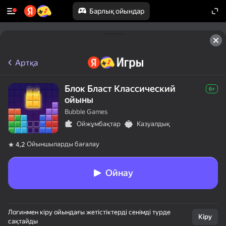
Барлық ойындар
Артқа
Блок Бласт Классический
6+
ойыны
Bubble Games
Ойжұмбақтар
Казуалдық
Ойыншыларды бағалау
4,2
Ойнау
Логинмен кіру ойындағы жетістіктерді сенімді түрде
Кіру
сақтайды