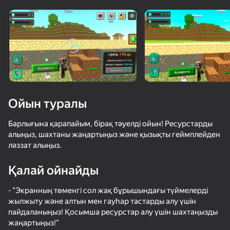
Құрылғыны бұрыңыз
Ойын тек көлденең
бағдарда ғана істейді
Ойын туралы
Барлығына қарапайым, бірақ тәуелді ойын! Ресурстарды
алыңыз, шахтаны жаңартыңыз және қызықты геймплейден
ләззат алыңыз.
Қалай ойнайды
ОЙНАУ
- "Экранның төменгі сол жақ бұрышындағы түймелерді
жылжыту және алтын мен гауһар тастарды алу үшін
60
65
59
52
пайдаланыңыз! Қосымша ресурстар алу үшін шахтаңызды
Майнкрафт Битва! Разруби Армию Мобов!
Скайблок Выживание с Нубиком!
Майнкрафттағы жасырынбақ
Тайна убий
жаңартыңыз!"