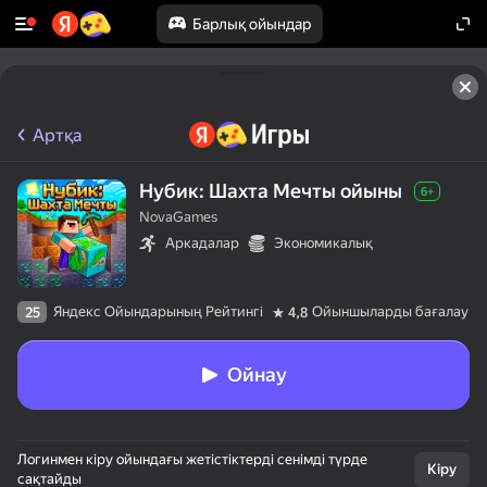
Барлық ойындар
Артқа
Нубик: Шахта Мечты ойыны
6+
NovaGames
Аркадалар
Экономикалық
Яндекс Ойындарының Рейтингі
Ойыншыларды бағалау
25
4,8
Ойнау
Логинмен кіру ойындағы жетістіктерді сенімді түрде
Кіру
сақтайды