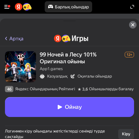
Барлық ойындар
Артқа
99 Ночей в Лесу 101%
12+
Оригинал ойыны
App1.games
Казуалдық
Оқиғалы ойындар
Яндекс Ойындарының Рейтингі
Ойыншыларды бағалау
46
3,6
Ойнау
Логинмен кіру ойындағы жетістіктерді сенімді түрде
Кіру
сақтайды