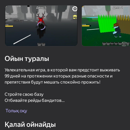
Құрылғыны бұрыңыз
Ойын тек көлденең
бағдарда ғана істейді
Ойын туралы
Увлекательная игра, в которой вам предстоит выживать
99 дней на протяжении которых разные опасности и
препятствия будут мешать спокойно прожить!
Стройте свою базу
Отбивайте рейды бандитов
ОЙНАУ
Исследуйте и открывайте огромную карту
Толық оқу
Занимайтесь садоводством
62
69
61
Исследуйте подземные сооружения
Қалай ойнайды
И берегитесь главного стража леса - Оленя!
Поппи Плейтайм 1 - Оригинал
99 ночей в лесу. Хоррор мультиплеер
Rainbow Friends