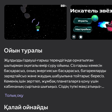
Құрылғыны бұрыңыз
Ойын тек көлденең
бағдарда ғана істейді
Ойын туралы
Жұлдызды Іздеуші-ғарыш тереңдігінде орнатылған
шытырман оқиғалы өмір сүру ойыны. Сіз ғарыш кемесін
басқарасыз, оның энергиясын басқарасыз, батареяларды
зарядтайсыз және жаудың шабуылына тойтарыс бересіз.
Кеменің ішін зерттеп, жұмбақ планеталарға қону үшін
кабинаның сыртына шығыңыз. Сіздің түпкі мақсатыңыз-
ОЙНАУ
жұлдыздар арасында өмір сүруге қолайлы бір әлемді табу.
Толық оқу
53
61
66
Қалай ойнайды
Выстрел Снайпера
Разрушение и снос зданий
Берегись предателя на корабле