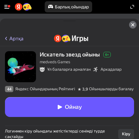
Барлық ойындар
Артқа
Искатель звезд ойыны
6+
medveds Games
Ұл балаларға арналған
Аркадалар
Яндекс Ойындарының Рейтингі
Ойыншыларды бағалау
44
3,9
Ойнау
Логинмен кіру ойындағы жетістіктерді сенімді түрде
Кіру
сақтайды