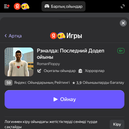
Барлық ойындар
Артқа
Рэналда: Последний Додеп
6+
ойыны
RomanFloppy
Оқиғалы ойындар
Хоррорлар
Яндекс Ойындарының Рейтингі
Ойыншыларды бағалау
59
3,9
Ойнау
Логинмен кіру ойындағы жетістіктерді сенімді түрде
Кіру
сақтайды