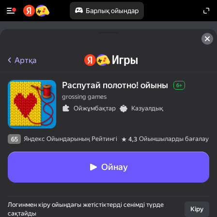
Барлық ойындар
Артқа
Распутай полотно! ойыны
6+
grossing games
Ойжұмбақтар
Казуалдық
Яндекс Ойындарының Рейтингі
Ойыншыларды бағалау
65
4,3
Ойнау
Логинмен кіру ойындағы жетістіктерді сенімді түрде
Кіру
сақтайды