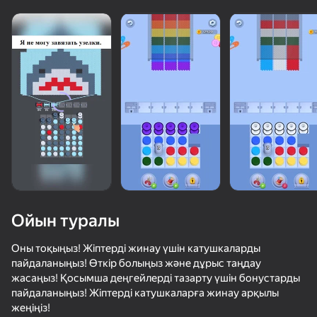
Ойын туралы
Оны тоқыңыз! Жіптерді жинау үшін катушкаларды
пайдаланыңыз! Өткір болыңыз және дұрыс таңдау
жасаңыз! Қосымша деңгейлерді тазарту үшін бонустарды
50+ топ ойындар, оларды ойнайды

пайдаланыңыз! Жіптерді катушкаларға жинау арқылы
тіпті «ойнамайтын» адамдар да
жеңіңіз!