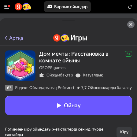
Барлық ойындар
Артқа
Дом мечты: Расстановка в
6+
комнате ойыны
GSOPE games
Ойжұмбақтар
Казуалдық
Яндекс Ойындарының Рейтингі
Ойыншыларды бағалау
63
3,7
Ойнау
Логинмен кіру ойындағы жетістіктерді сенімді түрде
Кіру
сақтайды