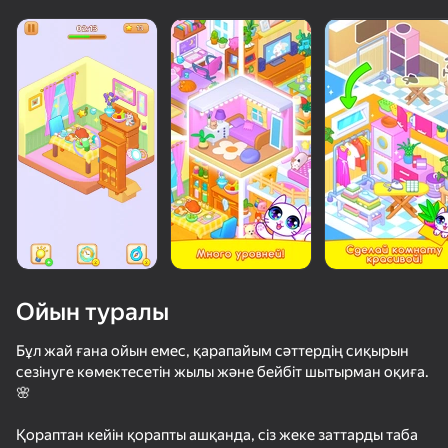
Ойын туралы
Бұл жай ғана ойын емес, қарапайым сәттердің сиқырын
сезінуге көмектесетін жылы және бейбіт шытырман оқиға.
🌸
76
59
64
82
Дорожная Империя
Чикз Стак
3D Acrylic Nail
Қораптан кейін қорапты ашқанда, сіз жеке заттарды таба