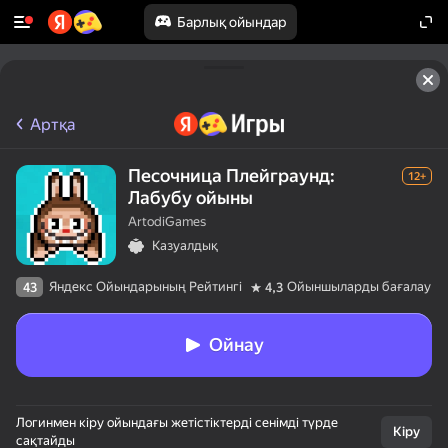
Барлық ойындар
Артқа
Песочница Плейграунд:
12+
Лабубу ойыны
ArtodiGames
Казуалдық
Яндекс Ойындарының Рейтингі
Ойыншыларды бағалау
43
4,3
Ойнау
Логинмен кіру ойындағы жетістіктерді сенімді түрде
Кіру
сақтайды