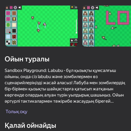
Құрылғыны бұрыңыз
Ойын тек көлденең
бағдарда ғана істейді
Ойын туралы
Sandbox Playground: Labubu - бұл қызықты құмсалғыш
ойыны, онда сіз labubu және зомбилермен өз
сценарийлеріңізді жасай аласыз! Лабуба мен зомбилердің
бір-бірімен қызықты шайқастарға қатысып жатқанын
көргенде олардың алуан түрін уылдырық шашыңыз. Ойын
әртүрлі тактикалармен тәжірибе жасаудың бірегей
ОЙНАУ
мүмкіндігін ұсынады. Лабубу әртүрлі қарулармен
Толық оқу
қарулануы мүмкін. Максималды хаосқа жету үшін әртүрлі
73
68
60
69
элементтер мен кейіпкерлерді біріктіру арқылы өз
Қалай ойнайды
әлемдеріңіз бен сценарийлеріңізді жасаңыз. Ойынды
Пять Ночей С Фредди Плейграунд Песочница
Noob vs FNAF
Утилизатор: Рэгдолл шутер
Плейграунд