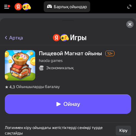
Барлық ойындар
Артқа
Пищевой Магнат ойыны
12+
haoda games
Экономикалық
Ойыншыларды бағалау
4,3
Ойнау
Логинмен кіру ойындағы жетістіктерді сенімді түрде
Кіру
сақтайды