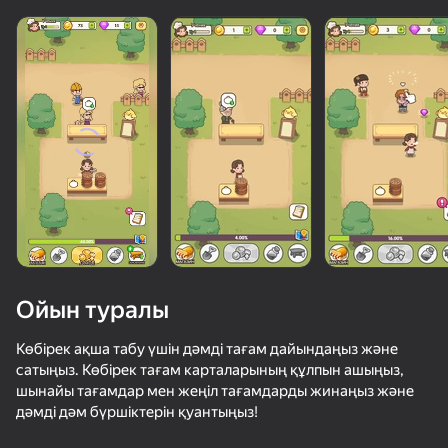
Ойын туралы
Көбірек ақша табу үшін дәмді тағам дайындаңыз және
сатыңыз. Көбірек тағам карталарының құлпын ашыңыз,
шынайы тағамдар мен жеңіл тағамдарды жинаңыз және
36
70
49
дәмді дәм бүршіктерін қуантыңыз!
Apple Worm
DeepMine
Головоломка с винтами 3D
Stack Fire Ba