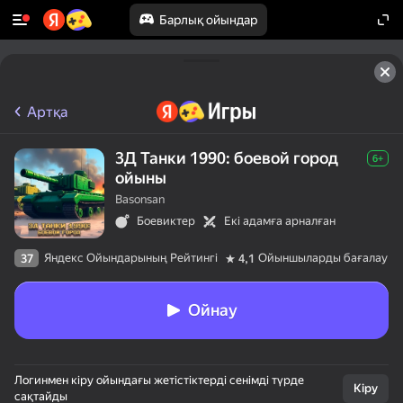
Барлық ойындар
Артқа
3Д Танки 1990: боевой город
6+
ойыны
Basonsan
Боевиктер
Екі адамға арналған
Яндекс Ойындарының Рейтингі
Ойыншыларды бағалау
37
4,1
Ойнау
Логинмен кіру ойындағы жетістіктерді сенімді түрде
Кіру
сақтайды