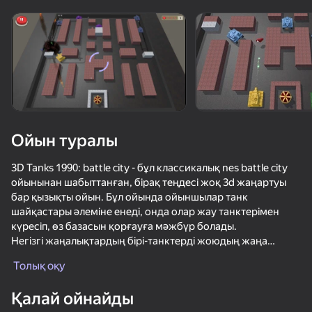
Құрылғыны бұрыңыз
Ойын тек көлденең
бағдарда ғана істейді
Ойын туралы
3D Tanks 1990: battle city - бұл классикалық nes battle city
ойынынан шабыттанған, бірақ теңдесі жоқ 3d жаңартуы
бар қызықты ойын. Бұл ойында ойыншылар танк
шайқастары әлеміне енеді, онда олар жау танктерімен
күресіп, өз базасын қорғауға мәжбүр болады.
Негізгі жаңалықтардың бірі-танктерді жоюдың жаңа
ОЙНАУ
анимациялары.
Толық оқу
Сонымен қатар, ойын ойыншыларға әртүрлілік пен жаңа
74
76
62
48
қиындықтар беретін жаңа карталарды да ұсынды.
Қалай ойнайды
Ойын екі ойыншы режимін қамтиды, бұл ойыншыларға
Хруст Металла: Противостояние
Мир Танкования
КС Русские Снайперы